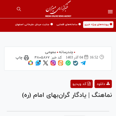
🟡 پرونده‌های ویژه خبری
🟡 سامانه‌های قضایی
🟡 جنایت میدان علیخانی اصفهان
چندرسانه
عمومی
16:52
04 آذر 1403
کد خبر:
۴۸۰۵۸۶۷
چاپ
Play
دانلود
کد ویدیو
Video
نماهنگ | یادگار گران‌بهای امام (ره)