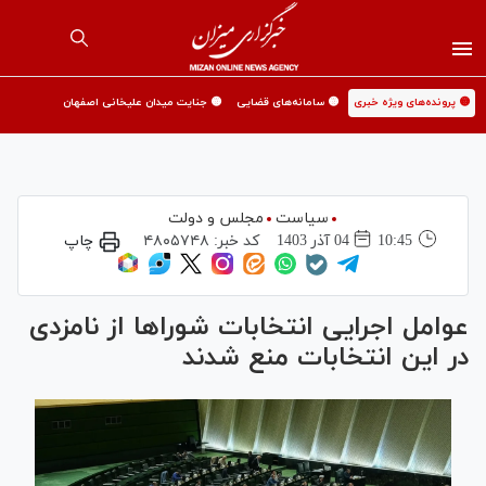
🟡 پرونده‌های ویژه خبری
🟡 سامانه‌های قضایی
🟡 جنایت میدان علیخانی اصفهان
سیاست
مجلس و دولت
10:45
04 آذر 1403
کد خبر:
۴۸۰۵۷۴۸
چاپ
عوامل اجرایی انتخابات شورا‌ها از نامزدی
در این انتخابات منع شدند