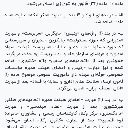
ماده ۱۶- ماده (۳۲) قانون به شرح زیر اصلاح می‌شود:
الف- دربند‌های ۱ و ۲ و ۳ بعد از عبارت «مگر آنکه» عبارت «سه
ماه» اضافه شد.
ب- در بند (۱) واژه‌های «رئیس» جایگزین «سرپرست» و عبارت
«مدیرانی که حوزه مسئولیت» جایگزین «مدیران و سرپرستانی
که حوزه مسئولیت» شده و عبارات «سرپرست نهضت سواد
آموزی» و «رؤسای سازمان‌ها» و «و سرپرستان» حذف می‌گردد.
همچنین بعد از «اتحادیه‌های صنفی» واژه «کشوری» اضافه
شده و نیز عبارت «رئیس و اعضای هیئت مدیره مؤسسات
خصوصی حرفه‌ای عهده دار مأموریت عمومی موضوع ماده (۱)
قانون ارتقاء سلامت نظام اداری و مقابله با فساد» بعد از عبارت
«اتاق اصناف ایران» الحاق می‌گردد.
پ- در بند (۲) عبارت «اعضای هیئت مدیره اتحادیه‌های صنفی
غیرکشوری» بعد از عبارت «نظام مهندسی» و عبارت
«دادگستری، مرکز وکلا، کارشناسان رسمی و مشاوران خانواده
قوه قضاییه» بعد از عبارت «کانون وکلا» الحاق می‌شود.
همچنین عبارت «رئیس و اعضای هیات مدیره اتاق اصناف