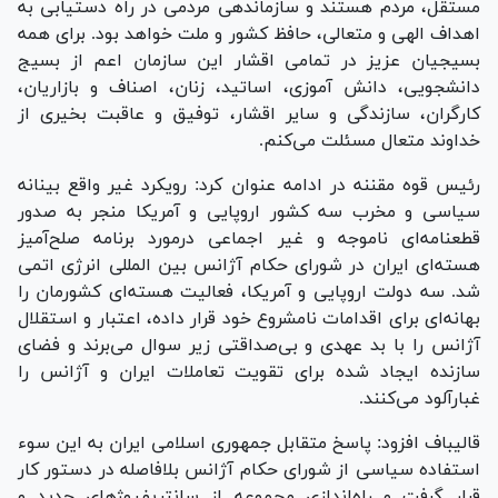
مستقل، مردم هستند و سازماندهی مردمی در راه دستیابی به
اهداف الهی و متعالی، حافظ کشور و ملت خواهد بود. برای همه
بسیجیان عزیز در تمامی اقشار این سازمان اعم از بسیج
دانشجویی، دانش آموزی، اساتید، زنان، اصناف و بازاریان،
کارگران، سازندگی و سایر اقشار، توفیق و عاقبت بخیری از
خداوند متعال مسئلت می‌کنم.
رئیس قوه مقننه در ادامه عنوان کرد: رویکرد غیر واقع بینانه
سیاسی و مخرب سه کشور اروپایی و آمریکا منجر به صدور
قطعنامه‌ای ناموجه و غیر اجماعی درمورد برنامه صلح‌آمیز
هسته‌ای ایران در شورای حکام آژانس بین المللی انرژی اتمی
شد. سه دولت اروپایی و آمریکا، فعالیت هسته‌ای کشورمان را
بهانه‌ای برای اقدامات نامشروع خود قرار داده، اعتبار و استقلال
آژانس را با بد عهدی و بی‌صداقتی زیر سوال می‌برند و فضای
سازنده ایجاد شده برای تقویت تعاملات ایران و آژانس را
غبارآلود می‌کنند.
قالیباف افزود: پاسخ متقابل جمهوری اسلامی ایران به این سوء
استفاده سیاسی از شورای حکام آژانس بلافاصله در دستور کار
قرار گرفت و راه‌اندازی مجموعه از سانتریفیوژ‌های جدید و