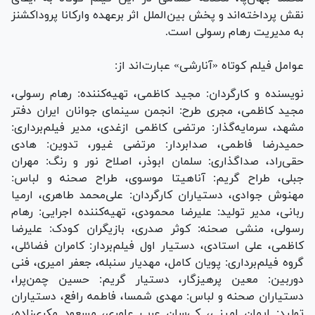
نقش پرداخته‌اند و پخش بین‌الملل اثر برعهده وارکانا پروداکشنز
به مدیریت رهام رسولی است.
عوامل فیلم کوتاه «آنارشی» عبارت‌اند از:
نویسنده و کارگردان: مجید کاظمی، تهیه‌کننده: رهام رسولی،
مجید کاظمی، مجری طرح: انجمن سینمای جوانان ایران دفتر
مشهد، سرمایه‌گذار: مرتضی کاظمی ازغدی، مدیر فیلم‌برداری:
حمیدرضا فاطمی، صدابردار: مرتضی غیور، تدوین: هادی
حقی‌راد، صداگذاری: سلمان ابوذر، اصلاح نور و رنگ: مهران
جبلی، طراح گریم: آناهیتا موسوی، طراح صحنه و لباس:
مهنوش جوادی، دستیاران کارگردان: علی‌محمد طاهری، ارمیا
ربانی، مدیر تولید: علیرضا محمودی، تهیه‌کننده اجرایی: رهام
رسولی، منشی صحنه: کوثر صدری، بازیگران کودک: علیرضا
کاظمی، علی استادی، دستیار اول فیلم‌بردار: کامران فضائلی،
گروه فیلم‌برداری: پویان کامل، مهدیار سنبله، جعفر امیری، فنی
دوربین: معین پرهیزگار، دستیار گریم: حسین چمن‌پرا،
دستیاران صحنه و لباس: مهدی شمسا، فاطمه رافع، دستیاران
تولید: ایمان امینی، کی‌سان عرب عامری، مسعود مکری‌زاده،