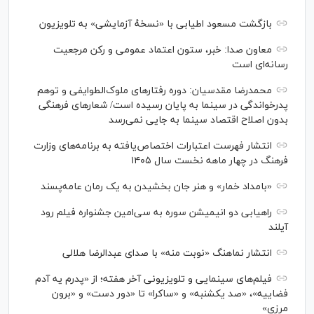
بازگشت مسعود اطیابی با «نسخهٔ آزمایشی» به تلویزیون
معاون صدا: خبر، ستون اعتماد عمومی و رکن مرجعیت
رسانه‌ای است
محمدرضا مقدسیان: دوره رفتارهای ملوک‌الطوایفی و توهم
پدرخواندگی در سینما به پایان رسیده است/ شعارهای فرهنگی
بدون اصلاح اقتصاد سینما به جایی نمی‌رسد
انتشار فهرست اعتبارات اختصاص‌یافته به برنامه‌های وزارت
فرهنگ در چهار ماهه نخست سال ۱۴۰۵
«بامداد خمار» و هنر جان بخشیدن به یک رمان عامه‌پسند
راهیابی دو انیمیشن سوره به سی‌امین جشنواره فیلم رود
آیلند
انتشار نماهنگ «نوبت منه» با صدای عبدالرضا هلالی
فیلم‌های سینمایی و تلویزیونی آخر هفته؛ از «پدرم یه آدم
فضاییه»، «صد یکشنبه» و «ساکرا» تا «دور دست» و «برون
مرزی»