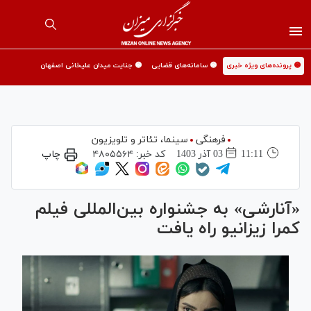
🟡 پرونده‌های ویژه خبری
🟡 سامانه‌های قضایی
🟡 جنایت میدان علیخانی اصفهان
فرهنگی
سینما،‌ تئاتر و تلویزیون
11:11
03 آذر 1403
کد خبر:
۴۸۰۵۵۶۴
چاپ
«آنارشی» به جشنواره بین‌المللی فیلم
کمرا زیزانیو راه یافت