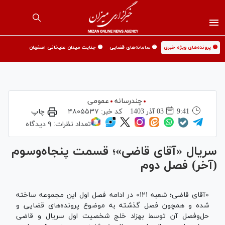
🟡 پرونده‌های ویژه خبری
🟡 سامانه‌های قضایی
🟡 جنایت میدان علیخانی اصفهان
چندرسانه
عمومی
9:41
03 آذر 1403
کد خبر:
۴۸۰۵۵۳۷
چاپ
تعداد نظرات:
۹ دیدگاه
سریال «آقای قاضی»؛ قسمت پنجاه‌وسوم
(آخر) فصل دوم
«آقای قاضی؛ شعبه ۱۲۱» در ادامه فصل اول این مجموعه ساخته
شده و همچون فصل گذشته به موضوع پرونده‌های قضایی و
حل‌وفصل آن توسط بهزاد خلج شخصیت اول سریال و قاضی