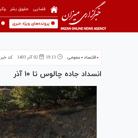
قضایی
حقوق بشر
وکی
🟡 پرونده‌های ویژه خبری
🟡 
اقتصاد
عمومی
19:13
02 آذر 1403
کد خبر:
انسداد جاده چالوس تا ۱۰ آذر