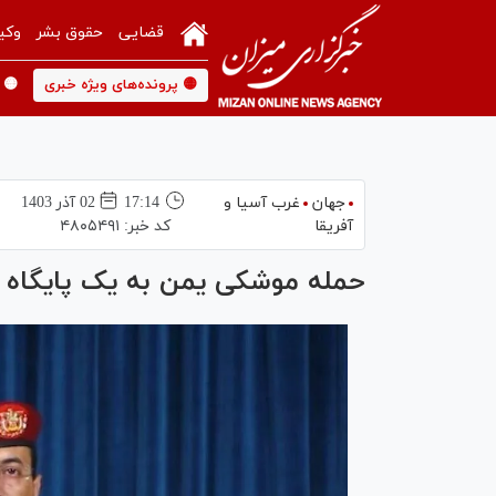
قضایی
حقوق بشر
وکی
🟡 پرونده‌های ویژه خبری
🟡 
جهان
غرب آسیا و
17:14
02 آذر 1403
آفریقا
کد خبر:
۴۸۰۵۴۹۱
حمله موشکی یمن به یک پایگاه 