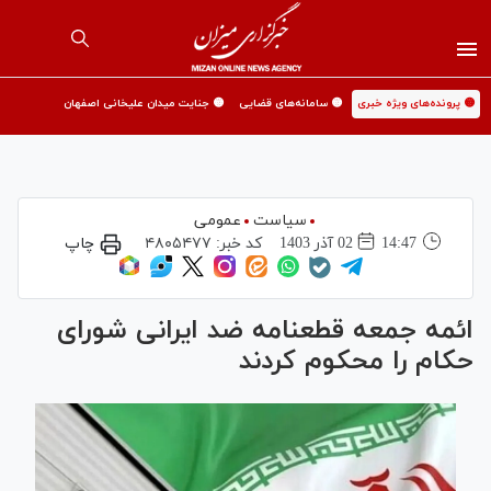
🟡 پرونده‌های ویژه خبری
🟡 سامانه‌های قضایی
🟡 جنایت میدان علیخانی اصفهان
سیاست
عمومی
14:47
02 آذر 1403
کد خبر:
۴۸۰۵۴۷۷
چاپ
ائمه جمعه قطعنامه ضد ایرانی شورای
حکام را محکوم کردند