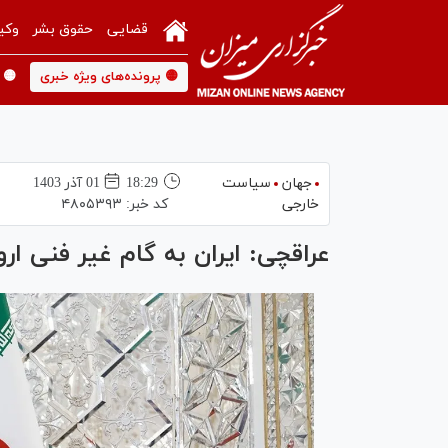
قضایی
حقوق بشر
وکی
🟡 پرونده‌های ویژه خبری
🟡 
جهان
سیاست
18:29
01 آذر 1403
خارجی
کد خبر:
۴۸۰۵۳۹۳
عراقچی: ایران به گام غیر فنی ا