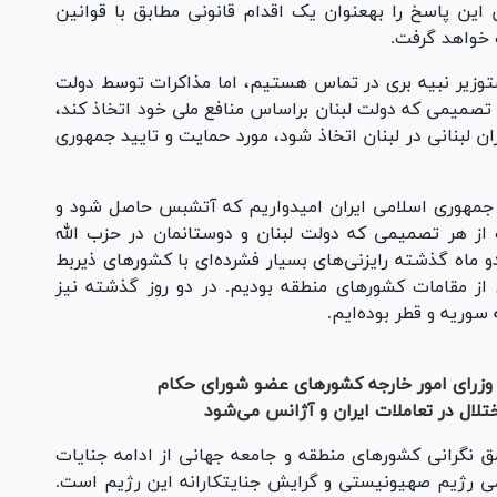
مستحق پاسخگویی است، جمهوری اسلامی ایران این پاسخ را به‎عنوان یک اقدام قانونی مطابق با قوانین
عراقچی با بیان اینکه با برادرانمان در لبنان و نخست‎وزیر نبیه بری در تماس هستیم، اما مذاکرات توسط دولت
ر تصمیمی که دولت لبنان براساس منافع ملی خود اتخاذ کند،
 لبنانی در لبنان اتخاذ شود، مورد حمایت و تایید جمهوری
رئیس دستگاه دیپلماسی با اشاره به اینکه ما در جمهوری اسلامی ایران امیدواریم که آتش‎بس حاصل شود و
ز هر تصمیمی که دولت لبنان و دوستانمان در حزب الله
 ماه گذشته رایزنی‌های بسیار فشرده‌ای با کشور‌های ذیربط
از مقامات کشور‌های منطقه بودیم. در دو روز گذشته نیز
سوریه و قطر بوده‌ایم.
ا وزرای امور خارجه کشور‌های عضو شورای حکام
لال در تعاملات ایران و آژانس می‌شود
 نگرانی کشور‌های منطقه و جامعه جهانی از ادامه جنایات
ی رژیم صهیونیستی و گرایش جنایتکارانه این رژیم است.