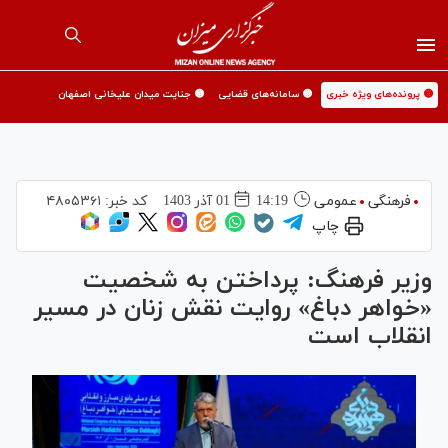
🟡 پرونده‌های ویژه خبری
🟡 سامانه‌های قضایی
🟡 جنایت میدان علیخانی اصفهان
فرهنگی
عمومی
14:19
01 آذر 1403
کد خبر:
۴۸۰۵۳۶۱
چاپ
وزیر فرهنگ: پرداختن به شخصیت
«خواهر دباغ» روایت نقش زنان در مسیر
انقلاب است