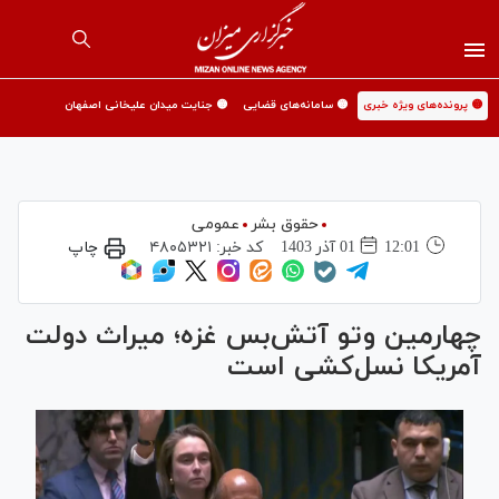
🟡 پرونده‌های ویژه خبری
🟡 سامانه‌های قضایی
🟡 جنایت میدان علیخانی اصفهان
حقوق بشر
عمومی
12:01
01 آذر 1403
کد خبر:
۴۸۰۵۳۲۱
چاپ
چهارمین وتو آتش‌بس غزه؛ میراث دولت
آمریکا نسل‌کشی است