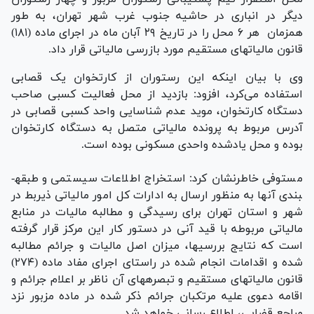
دیگر در انباری در حاشیه جنوب غرب شهر تهران، به طور
همزمان هر ۶ محل را در تاریخ ۲۹ آبان ماه در اجرای ماده (۱۸۱)
قانون مالیات‏های مستقیم مورد بازرسی مالیاتی قرار داد.
وی با بیان اینکه این رستوران از کارتخوان یک قصابی
استفاده می‌کرد، افزود: بازدید از محل فعالیت کسبی صاحب
دستگاه کارتخوان، موید عدم شناسایی واحد کسبی قصابی در
آدرس مربوط به پرونده مالیاتی متصل به دستگاه کارتخوان
بوده و محل یاد­شده واحدی مسکونی بوده است.
مستوفی خاطرنشان کرد: استخراج اطلاعات سیستمی و طبقه­
بندی آن­ها به منظور ارسال به ادارات کل امور مالیاتی ذی­ربط در
شهر و استان تهران برای رسیدگی و مطالبه مالیات در منابع
مالیاتی مربوطه با قید آنی در دستور کار این مرکز قرار گرفته
است که نتایج بررسی­ها، میزان اصل مالیات و جرائم مطالبه
شده و اقدامات انجام شده در راستای اجرای مفاد ماده (۲۷۴)
قانون مالیات­های مستقیم و تبصره­های آن ناظر بر اعلام جرائم و
اقامه دعوی علیه مرتکبان جرائم ذکر شده در ماده مزبور نزد
مراجع قضایی، اطلاع رسانی خواهد شد.