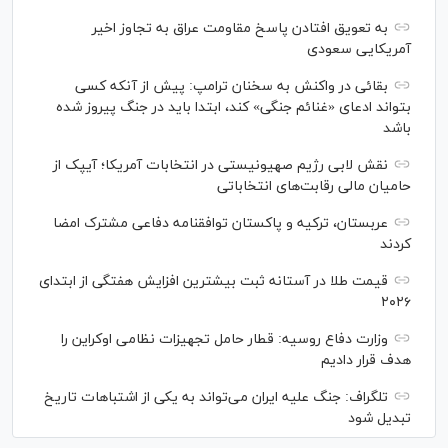
به تعویق افتادن پاسخ مقاومت عراق به تجاوز اخیر
آمریکایی سعودی
بقائی در واکنش به سخنان ترامپ: پیش از آنکه کسی
بتواند ادعای «غنائم جنگی» کند، ابتدا باید در جنگ پیروز شده
باشد
نقش لابی رژیم صهیونیستی در انتخابات آمریکا؛ آیپک از
حامیان مالی رقابت‌های انتخاباتی
عربستان، ترکیه و پاکستان توافقنامه دفاعی مشترک امضا
کردند
قیمت طلا در آستانه ثبت بیشترین افزایش هفتگی از ابتدای
۲۰۲۶
وزارت دفاع روسیه: قطار حامل تجهیزات نظامی اوکراین را
هدف قرار دادیم
تلگراف: جنگ علیه ایران می‌تواند به یکی از اشتباهات تاریخ
تبدیل شود