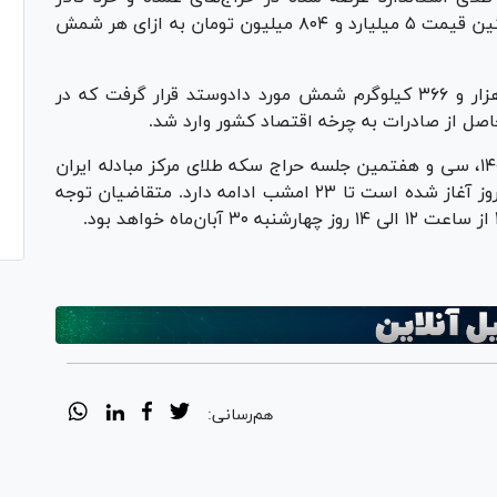
معاملات طلای این مرکز، تمامی شمش‌ها، با میانگین قیمت ۵ میلیارد و ۸۰۴ میلیون تومان به ازای هر شمش
طی ۶۹ حراج شمش طلای مرکز مبادله ایران، ۱۲ هزار و ۳۶۶ کیلوگرم شمش مورد دادو‌ستد قرار گرفت که در
گفتنی است، فردا چهارشنبه مورخ ۳۰ آبان ماه ۱۴۰۳، سی و هفتمین جلسه حراج سکه طلای مرکز مبادله ایران
برگزار می‌شود. مهلت واریز وجه که از ساعت ۸ امروز آغاز شده است تا ۲۳ امشب ادامه دارد. متقاضیان توجه
هم‌رسانی: