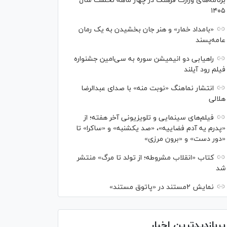
برنامه‌های وزارت فرهنگ در چهار ماهه نخست سال
۱۴۰۵
«بامداد خمار» و هنر جان بخشیدن به یک رمان
عامه‌پسند
راهیابی دو انیمیشن سوره به سی‌امین جشنواره
فیلم رود آیلند
انتشار نماهنگ «نوبت منه» با صدای عبدالرضا
هلالی
فیلم‌های سینمایی و تلویزیونی آخر هفته؛ از
«پدرم یه آدم فضاییه»، «صد یکشنبه» و «ساکرا» تا
«دور دست» و «برون مرزی»
کتاب «انقلاب مشروطه؛ از تولد تا مرگ» منتشر
شد
نمایش ۲مستند در «پاتوق مستند»
پربازدیدترین اخبار