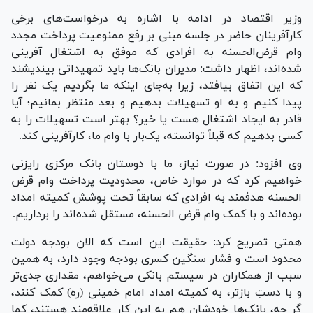
وزیر اقتصاد در ادامه با اشاره به درخواست‌های برخی
کارآفرینان حاضر در جلسه مبنی بر رفع ممنوعیت پرداخت مجدد
وام قرض‌الحسنه به افرادی که موفق به اشتغال آفرینی
شده‌اند، اظهار داشت: مدیران بانک‌ها باید تمهیداتی بیندیشند
که این اتفاق بیافتد، زیرا به‌جای اینکه ما بگردیم یک نفر را
پیدا کنیم و به او تسهیلات بدهیم و بعد منتظر بمانیم؛ آیا
قادر به ایجاد اشتغال هست یا خیر؟ بهتر است تسهیلات را به
کسی بدهیم که قبلاً توانسته، یک‌بار با وام ما، کارآفرینی کند.
وی افزود: در صورت نیاز، ما با دوستان بانک مرکزی رایزنی
خواهیم کرد که در موارد خاص، محدودیت پرداخت وام قرض
الحسنه هدفمند به افرادی که سابقاً تحت پوشش کمیته امداد
بوده‌اند و با کمک وام قرض الحسنه، مستقل شده‌اند را برداریم.
همتی تصریح کرد: حقیقت این است که الان بودجه دولت
محدود است و فشار سنگین کسری بودجه وجود دارد، به همین
سبب از همکاران در سیستم بانکی می‌خواهم، مقداری جدی‌تر
و با دستِ بازتر، به کمیته امداد امام خمینی (ره) کمک کنند،
گر چه، بانک‌ها خودشان هم به این کار علاقه‌مند هستند، کما