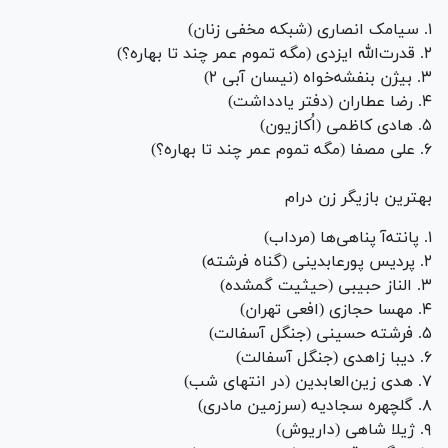
۱. سیامک انصاری (شبکه مخفی زنان)
۲. قدرت‌الله ایزدی (مگه تموم عمر چند تا بهاره؟)
۳. بیژن بنفشه‌خواه (نیسان آبی ۲)
۴. رضا عطاران (دفتر یادداشت)
۵. هادی کاظمی (اُکازیون)
۶. علی مصفا (مگه تموم عمر چند تا بهاره؟)
بهترین بازیگر زن درام
۱. پانته‌آ پناهی‌ها (مرداب)
۲. پردیس پورعابدینی (گناه فرشته)
۳. الناز حبیبی (حیثیت گمشده)
۴. مهسا حجازی (افعی تهران)
۵. فرشته حسینی (جنگل آسفالت)
۶. دیبا زاهدی (جنگل آسفالت)
۷. هدی زین‌العابدین (در انتهای شب)
۸. گلچهره سجادیه (سرزمین مادری)
۹. ژیلا شاهی (داریوش)