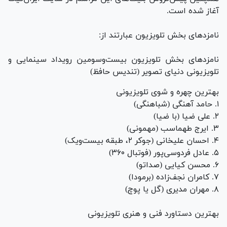
آغاز شده است.
نامزد‌های بخش تلویزیون عبارتند از:
نامزد‌های بخش تلویزیون بیست‌و‌سومین رویداد سینمایی و
تلویزیونی دنیای تصویر (تندیس حافظ)
بهترین چهره و شوی تلویزیونی
۱. حامد آهنگی (شباهنگی)
۲. علی ضیا (با ضیا)
۳. ایرج طهماسب (مهمونی)
۴. احسان علیخانی (جوکر ۲، طبقه بیست‌و‌یک)
۵. عادل فردوسی‌پور (فوتبال ۳۶۰)
۶. محسن کیایی (صداتو)
۷. کامران نجف‌زاده (برمودا)
۸. مهران مدیری (گل یا پوچ)
بهترین دستاورد فنی و هنری تلویزیونی