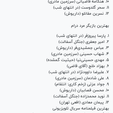
۱۰. هنگامه قاضیانی (سرزمین مادری)
۱۱. سحر گلدوست (در انتهای شب)
۱۲. نسرین مقانلو (داریوش)
بهترین بازیگر مرد درام
۱. پارسا پیروزفر (در انتهای شب)
۲. امیر جعفری (جنگل آسفالت)
۳. عباس جمشیدی‌فر (داریوش)
۴. شهاب حسینی (سرزمین مادری)
۵. مهدی حسینی‌نیا (حیثیت گمشده)
۶. بهزاد خلج (آقای قاضی)
۷. علیرضا داوودنژاد (در انتهای شب)
۸. علی شادمان (سرزمین مادری)
۹. جواد عزتی (زخم کاری: انتقام)
۱۰. محسن قصابیان (داریوش)
۱۱. نوید محمدزاده (جنگل آسفالت)
۱۲. پیمان معادی (افعی تهران)
بهترین فیلمنامه سریال تلویزیونی