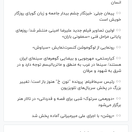
انسان
پیمان جبلی: خبرنگار چشم بیدار جامعه و زبان گویای روزگار
خویش است
اولین تصاویر فیلم جدید علیرضا امینی منتشر شد/ روز‌های
پایانی مراحل فنی «سمفونی باران»
رونمایی از لوگوموشن کنسرت‌نمایش «سیاوش»
کیارستمی، مهرجویی و بیضایی گوهر‌های سینمای ایران
هستند/ سینما در غرب به منطق و ماتریالیسم توجه دارد و در
شرق به شهود و عرفان
رئیس سیمافیلم: پرونده "نون. خ" هنوز باز است/ تغییر
بزرگ در پخش سریال‌های تلویزیون
«دورهمی سرتوک؛ شبی برای قصه و قدردانی» در تالار هنر
برگزار می‌شود
«روشن» با اجرای علی میرمیرانی آماده پخش شد