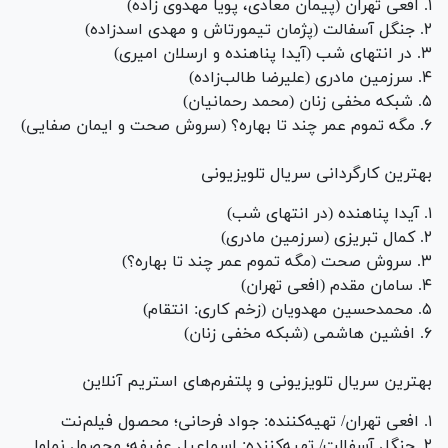
۱. افعی تهران (پیمان معادی، پویا مهدوی زاده)
۲. جنگل آسفالت (پژمان تیمورتاش و مهدی اسدزاده)
۳. در انتهای شب (آیدا پناهنده و ارسلان امیری)
۴. سرزمین مادری (علیرضا طالب‌زاده)
۵. شبکه مخفی زنان (محمد رحمانیان)
۶. مگه تموم عمر چند تا بهاره؟ (سروش صحت و ایمان صفایی)
بهترین کارگردانی سریال تلویزیونی
۱. آیدا پناهنده (در انتهای شب)
۲. کمال تبریزی (سرزمین مادری)
۳. سروش صحت (مگه تموم عمر چند تا بهاره؟)
۴. سامان مقدم (افعی تهران)
۵. محمدحسین مهدویان (زخم کاری: انتقام)
۶. افشین هاشمی (شبکه مخفی زنان)
بهترین سریال تلویزیونی و پلتفرم‌های استریم آنلاین
۱. افعی تهران/ تهیه‌کننده: جواد فرحانی؛ محصول فیلم‌نت
۲. جنگل آسفالت/ تهیه‌کننده: اسماعیل عفیفه؛ محصول نماوا