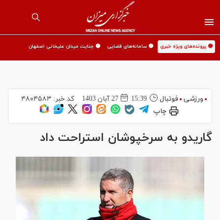
🟡 پرونده‌های ویژه خبری
🟡 سامانه‌های قضایی
🟡 جنایت میدان علیخانی اصفهان
ورزشی
فوتبال
15:39
27 آبان 1403
کد خبر:
۴۸۰۴۵۸۳
چاپ
گاریدو به سرخپوشان استراحت داد