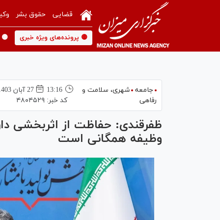
قضایی
حقوق بشر
وکی
🟡 پرونده‌های ویژه خبری
🟡 
جامعه
شهری،‌ سلامت و
13:16
27 آبان 1403
رفاهی
کد خبر:
۴۸۰۴۵۲۹
ظفرقندی: حفاظت از اثربخشی دار
وظیفه همگانی است