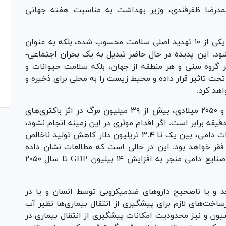
مدرضا ظفرقندی، وزیر بهداشت به مناسبت هفته جهانی
مقاومت میکروبی (AMR) در سراسر جهان نه تنها یکی از ۱۰ تهدید اصلی سلامت محسوب شده، بلکه به عنوان
ود. این پدیده در حال حاضر تبدیل به یک بحران اجتماعی-
 گروه سنی و هر منطقه از جهان، بلکه سلامت حیوانات و
حت تاثیر قرار داده و محیط زیست را به محلی برای ذخیره و
اهد کرد.
پیش بینی می‌شود در فاصله بین سال‌های ۲۰۲۵ و ۲۰۵۰ میلادی، بیش از ۳۹ میلیون مرگ در اثر باکتری‌های
ن رقم با مرگ ۳ انسان در هر دقیقه برابر است. اگر اقدام موثری در این زمینه انجام نشود،
در دهه آتی، جهان شاهد ۷.۵ درصد کاهش تولیدات دامی، بین یک تا ۳.۴ تریلیون دلار کاهش تولید ناخالص
ن نفر به زیر خط فقر خواهد بود. این در حالی است که مطالعات نشان داده
کاهش ۳۰ درصد مصرف دارو‌های ضدمیکروبی در صنایع دامی منجر به افزایش ۱۴ بیلیون GDP تا سال ۲۰۵۰
 و یا ناصحیح دارو‌های ضدمیکروبی توسط انسان و یا در
ساخت‌های لازم برای پیشگیری از انتقال بیماری‌ها نظیر آب
ن و نیز محدودیت امکانات پیشگیری از انتقال بیماری در