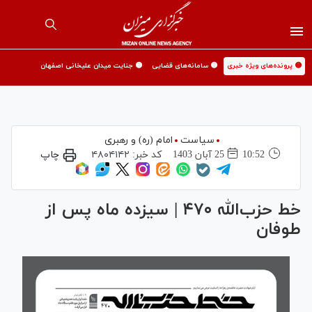
🟡 پرونده‌های ویژه خبری
🟡 سامانه‌های قضایی
🟡 جنایت میدان علیخانی اصفهان
سیاست
امام (ره) و رهبری
10:52
25 آبان 1403
کد خبر:
۴۸۰۴۱۴۲
چاپ
خط حزب‌الله ۴۷۰ | سیزده ماه پس از
طوفان