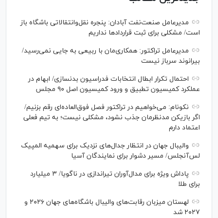
مدیرعامل صنعت‌نفت آبادان: پنجره نقل‌وانتقالاتی باشگاه باز
است/ مشکلی برای ثبت قرارداد‌ها نداریم
مدیرعامل تراکتور: همکاری‌مان با ربیعی به جایی نمی‌رسید/
بیرانوند سرباز نیست
احتمال تکرار ابطال انتخابات فدراسیون بدنسازی/ ابهام در
عملکرد کمیسیون تطبیق و ورود کمیسیون اصل ۹۰ مجلس
نکونام: می‌خواهیم در تراکتور فصل فوق‌العاده‌ای رقم بزنیم/
اگر بازیکن مدنظرمان جذب نشود، مشکلی نیست؛ به تیم فعلی
اعتماد دارم
والیبال جهان در انتظار جدال‌های نزدیک برای سهمیه المپیک
لس‌آنجلس/ مسیر دشوار برای نمایندگان آسیا
پاداش ویژه برای مدال‌آوران تیراندازی در ناگویا/ ۳ میلیارد
برای طلا
لهستان میزبان رقابت‌های والیبال باشگاه‌های جهان ۲۰۲۶ و
۲۰۲۷ شد