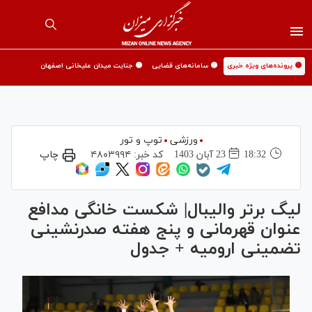
🟡 پرونده‌های ویژه خبری
🟡 سامانه‌های قضایی
🟡 جنایت میدان علیخانی اصفهان
ورزشی
توپ و تور
18:32
23 آبان 1403
کد خبر:
۴۸۰۳۹۹۴
چاپ
لیگ برتر والیبال| شکست خانگی مدافع
عنوان قهرمانی و پنج هفته صدرنشینی
تضمینی ارومیه + جدول