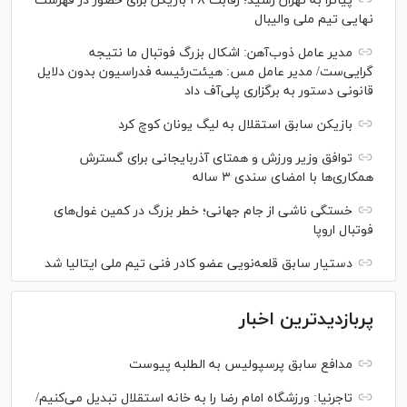
پیاتزا به تهران رسید؛ رقابت ۲۸ بازیکن برای حضور در فهرست
نهایی تیم ملی والیبال
مدیر عامل ذوب‌آهن: اشکال بزرگ فوتبال ما نتیجه
گرایی‌ست/ مدیر عامل مس: هیئت‌رئیسه فدراسیون بدون دلایل
قانونی دستور به برگزاری پلی‌آف داد
بازیکن سابق استقلال به لیگ یونان کوچ کرد
توافق وزیر ورزش و همتای آذربایجانی برای گسترش
همکاری‌ها با امضای سندی ۳ ساله
خستگی ناشی از جام جهانی؛ خطر بزرگ در کمین غول‌های
فوتبال اروپا
دستیار سابق قلعه‌نویی عضو کادر فنی تیم ملی ایتالیا شد
پربازدیدترین اخبار
مدافع سابق پرسپولیس به الطلبه پیوست
تاجرنیا: ورزشگاه امام رضا را به خانه استقلال تبدیل می‌کنیم/