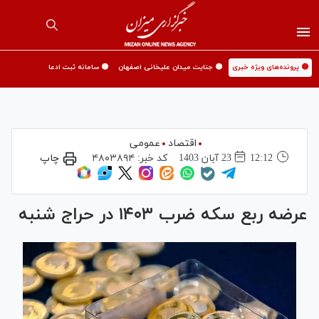
🟡 پرونده‌های ویژه خبری
🟡 جنایت میدان علیخانی اصفهان
🟡 سامانه ثبت ادعا
اقتصاد
عمومی
12:12
23 آبان 1403
کد خبر:
۴۸۰۳۸۹۴
چاپ
عرضه ربع سکه ضرب ۱۴۰۳ در حراج شنبه