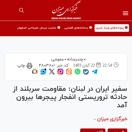
🟡 پرونده‌های ویژه خبری
🟡 سامانه‌های قضایی
🟡 جنایت میدان علیخانی اصفهان
چندرسانه
عمومی
22:54
22 آبان 1403
کد خبر:
۴۸۰۳۸۰۱
چاپ
سفیر ایران در لبنان: مقاومت سربلند از
حادثه تروریستی انفجار پیجرها بیرون
آمد
خبرگزاری میزان
-
Play