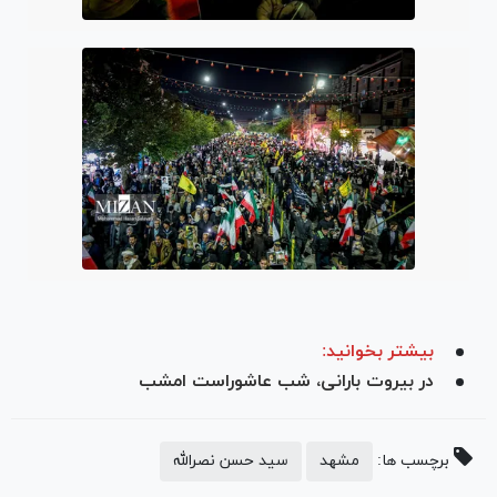
بیشتر بخوانید:
در بیروت بارانی، شب عاشوراست امشب
برچسب ها:
مشهد
سید حسن نصرالله