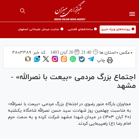
🟡 پرونده‌های ویژه خبری
🟡 سامانه‌های قضایی
🟡 جنایت میدان علیخانی اصفهان
عکس
استان ها
21:40
20 آبان 1403
کد خبر:
۴۸۰۳۳۸۹
چاپ
اجتماع بزرگ مردمی «بیعت با نصرالله» -
مشهد
مجاوران بارگاه منور رضوی در اجتماع بزرگ مردمی «بیعت با نصرالله»
به مناسبت چهلمین روز شهادت سید حسن نصرالله شامگاه یکشنبه
(۲۰ آبان ۱۴۰۳) در میدان شهدا مشهد شرکت کرده و به سمت حرم
امام رضا (ع) راهپیمایی کردند.