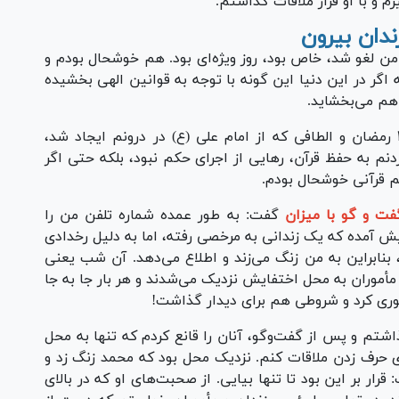
م و با او قرار ملاقات گذاشتم.
ندان بیرون
 لغو شد، خاص بود، روز ویژه‌ای بود. هم خوشحال بودم و
 اگر در این دنیا این گونه با توجه به قوانین الهی بخشیده
 هم می‌بخشاید.
محمد افزود: چقدر خدا بخشنده است. از شب ۲۱ رمضان و الطافی که از امام علی (ع) در درونم ایجاد شد،
دنم به حفظ قرآن، رهایی از اجرای حکم نبود، بلکه حتی اگر
یم قرآنی خوشحال بودم.
فت و گو با میزان
گفت: به طور عمده شماره تلفن من را
پیش آمده که یک زندانی به مرخصی رفته، اما به دلیل رخدادی
د، بنابراین به من زنگ می‌زند و اطلاع می‌دهد. آن شب یعنی
ی مأموران به محل اختفایش نزدیک می‌شدند و هر بار جا به جا
وری کرد و شروطی هم برای دیدار گذاشت!
اشتم و پس از گفت‌وگو، آنان را قانع کردم که تنها به محل
ای حرف زدن ملاقات کنم. نزدیک محل بود که محمد زنگ زد و
ار بر این بود تا تنها بیایی. از صحبت‌های او که در بالای