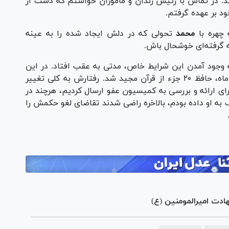
د. در تماس با رئیس زندان و مأموران خواستم که دست از
د بر عهده گرفتم.
 چهره با
محمد
تحولی که در دلش ایجاد شده را به عینه
 گرفته‌ای خوشحال باش.
ه وجود آمدن این شرایط خاص، مدتی به عقب افتاد. در این
فاصله او هم در کمترین زمان در حدود سه چهار ماه، حافظ ۲۰ جزء از قرآن مجید شد. رفتارش به کلی تغییر
برای ارائه و بررسی به کمیسیون عفو ارسال کردیم، هرچند در
مک به او داده بودم، بالاخره راضی شدند تقاضای لغو حکمش را
دت امیرالمومنین (ع)