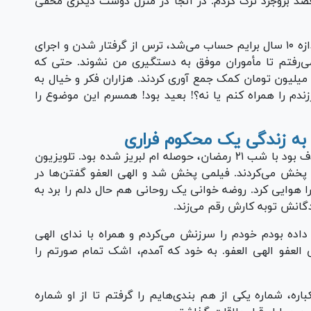
قصد بروجرد ترک کردم. در آنجا در منزل دوست دیگری مخفی
عنوان کرد: چند روزی گذشت و هر روز به اندازه ۱۰ سال برایم حساب می‌شد، ترس از گرفتار شدن و اجرای
 می‌رفتم تا مأموران موفق به دستگیری من نشوند. حتی که
وستانی داشتم تا برای فرار به خارج از کشور ۲۰۰ میلیون تومان کمک جمع آوری کردند. هزاران فکر و خیال به
زندم را همراه کنم یا نه؟! بعید بود! همسرم این موضوع را
وی افزود: در یکی از شب‌های فرار که درست مصادف بود با شب ۲۱ رمضان، حوصله ام لبریز شده بود. تلویزیون
پخش می‌کردند. فیلمی پخش شد و الهی العفو‌ گفتن‌ها در
را هوایی کرد. روضه خوانی یک روحانی هم حال دلم را برد به
انش توبه کارش رقم می‌زند.
اده بودم خودم را سرزنش می‌کردم و همراه با ندای الهی
هی العفو الهی العفو. به خود که آمدم، اشک تمام صورتم را
اره، شماره یکی از هم بندی‌هایم را گرفتم تا از او شماره