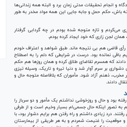
ادگاه و انجام تحقیقات مدتی زمان برد و البته همه زندانی‌ها
ته باش، حکم حمل و جابه جایی این همه مواد مخدر به طور
 می‌کردم و تازه متوجه شده بودم در چه گردابی گرفتار
همان لجن زاری که خود ایجاد کرده بودم.
ه رأی قاضی هم بی نتیجه ماند. طبق شواهد و اعتراف خودم
م باقی نمانده بود. درست در شرایطی که دلم را به اصطلاح
 دادند که همسرم تقاضای طلاق کرده و همان روز‌ها هم حکم
 دشواری بر سرم آوار شد و دنیا تیره و تاریک. وسیله تیزی
مخرب، ذهنم آزاد شود. مأموران که بلافاصله متوجه حال و
قال دادند.
د
فته بود و حال و روزخوشی نداشتم یک مأمور و دو سرباز را
هم به تصور اینکه حال جسمی‌ام بسیار وخیم است و از طرفی
 رفتند. درد زیادی داشتم و راه رفتن هم برایم دشوار بود، با
 و موقعیت را غنیمت شمردم و به هر طریقی از بیمارستان