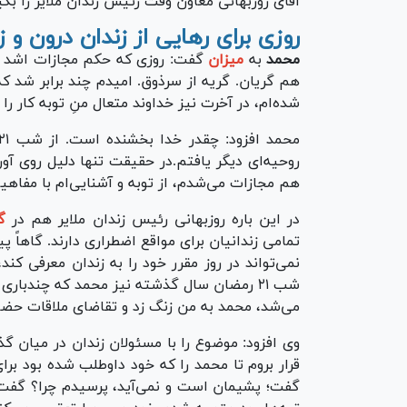
آقای روزبهانی معاون وقت رئیس زندان ملایر را بگیر
روزی برای رهایی از زندان درون و ز
محمد
به
میزان
گفت: روزی که حکم مجازات اشد من
هم گریان. گریه از سرذوق. امیدم چند برابر شد که
شده‌ام، در آخرت نیز خداوند متعال منِ توبه کار را
روحیه‌ای دیگر یافتم.در حقیقت تنها دلیل روی آور
هم مجازات می‌شدم، از توبه و آشنایی‌ام با مفاه
در این باره روزبهانی رئیس زندان ملایر هم در
گ
تمامی زندانیان برای مواقع اضطراری دارند. گاهاً 
نمی‌تواند در روز مقرر خود را به زندان معرفی کن
شب ۲۱ رمضان سال گذشته نیز محمد که چندبار
می‌شد، محمد به من زنگ زد و تقاضای ملاقات حض
وی افزود: موضوع را با مسئولان زندان در میان گذ
قرار بروم تا محمد را که خود داوطلب شده بود بر
گفت؛ پشیمان است و نمی‌آید، پرسیدم چرا؟ گفت: قر