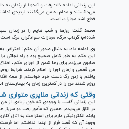
این زندانی ادامه ذاد: رفت و آمد‌ها از زندان به د
می‌دانستند و مدام به من می‌گفتند تردیدی نداش
قطع اشد مجازات است.
محمد
گفت: روز‌ها و شب هایم را در زندان سپری
شده‌ام؛ گرداب مرگ، مجازات سوادگران مرگ است، 
وی ادامه داد: به دنبال صدور آن حکم! اعتراض ب
این حکم به طور کامل صحیح بود و راه نجاتی برای
صابون می‌زدم برای رها شدن از اجرای حکم، اطلاع
من قطعی و زمان اجرا را اعلام کردند. شرایط روحی
یافتم با زدن رگ دست خود خواستم از همه افکار 
روزم شدند من را در کمترین زمان به بیمارستان انت
وقتی که زندانی ملایری متواری ش
این زندانی گفت: با وجودی که خون زیادی از من ر
در اتاق می‌دیدم. همین که مأمور رفت دو سرباز 
پابند الکترونیکی دارم برای استراحت به اتاق کناری
وجود آن که قصد فرار از ابتدا نداشتم اما فرصت