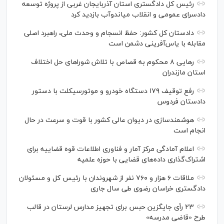
رئیس کل دادگستری استان آذربایجان غربی از پروژه توسعه
دادسرای عمومی و انقلاب میاندوآب بازدید کرد
دادستان کل کشور: حفظ انسجام و وحدت ملی، راهبرد اصلی
مقابله با یاس‌آفرینی دشمن است
رهایی ۸ محکوم به قصاص با تلاش شورا‌های حل اختلاف
استان مازندران
رفع توقیف ۱۷۹ دستگاه خودرو و موتورسیکلت با دستور
دادستان فردوس
هوشمندسازی در دیوان عالی کشور با قوت و سرعت در حال
انجام است
اعلام آمادگی مرکز آمار و فناوری اطلاعات قوه قضاییه برای
اشتراک‌گذاری داده‌های قضایی با حوزه علمیه
ملاقات ۶ هزار و ۷۶۰ نفر از شهروندان با رئیس کل و مسئولان
دادگستری خراسان رضوی طی سال جاری
۲۳ رأی جایگزین حبس برای تجهیز مدارس لرستان در قالب
طرح «قاضی مدرسه»