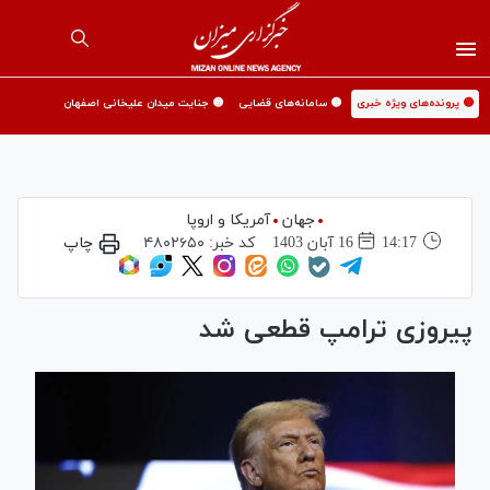
🟡 پرونده‌های ویژه خبری
🟡 سامانه‌های قضایی
🟡 جنایت میدان علیخانی اصفهان
جهان
آمریکا و اروپا
14:17
16 آبان 1403
کد خبر:
۴۸۰۲۶۵۰
چاپ
پیروزی ترامپ قطعی شد