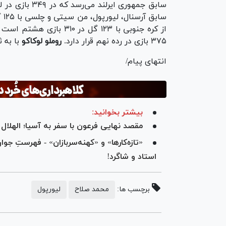
سابق جمهوری ایرلند می‌رسد که در ۳۴۹ بازی در لیگ برتر انگلیس ۱۲۵ گل به ثمر رساند.
سابق آرسنال، لیورپول، من سیتی و چلسی با ۱۲۵ گل در ۳۶۴ بازی در لیگ برتر هفتم است.
از کره جنوبی با ۱۲۳ گل در ۳۱۰ بازی هشتم است و
۳۷۵ بازی در رده نهم قرار دارد.
روملو لوکاکو
با به ثمر رساندن ۱۲۱ گ
انتهای پیام/
بیشتر بخوانید:
مقصد نهایی فرعون با سفر به آسیا؛ الهلال 
«تازه‌کار‌ها» و «کهنه‌سربازان» - فهرستِ ج
استاد و شاگرد!
برچسب ها:
محمد صلاح
لیورپول