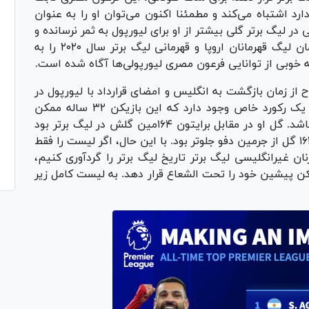
رد اشتباه می‌کند و مطمئنا اکنون می‌توان او را به عنوان
ر لیگ برتر گلی بیشتر از او برای لیورپول به ثمر نرسانده و
او به این باشگاه کمک کرد که در سال ۲۰۱۹ قهرمان لیگ قهرمانان اروپا و قهرمانی لیگ برتر سال ۲۰۲۰ را به
ه خوبی از توانایی فرعون مصری لیورپولی‌ها آگاه شده است.
از زمان بازگشت به انگلیس و امضای قرارداد با لیورپول در
سال ۲۰۱۷، رکورد‌های زیادی را شکسته است. اما یک رکورد خاص وجود دارد که این بازیکن ۳۲ ساله ممکن
است قبل از ترک آنفیلد چشمش به شکستن آن باشد. گل او در مقابل برایتون ۱۶۴مین گلش در لیگ برتر بود
که او را به رده هشتم در رده‌بندی کلی رساند - با ۱۶۳ گل از جرمین دفو جلوتر بود. با این حال، اگر لیست را فقط
ن غیرانگلیسی لیگ برتر تاریخ لیگ برتر را گردآوری کنیم،
ن پیشین خود را تحت الشعاع قرار دهد. به لیست کامل زیر