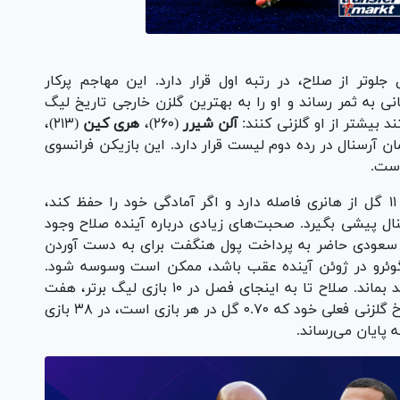
وره منچسترسیتی، با ۲۰ گل جلوتر از صلاح، در رتبه اول قرار دارد. این مهاجم پرکار
های آسمانی به ثمر رساند و او را به بهترین گلزن خارجی تاریخ لیگ
ند بیشتر از او گلزنی کنند:
آلن شیرر
(۲۶۰)،
هری کین
(۲۱۳)،
ن آرسنال در رده دوم لیست قرار دارد. این بازیکن فرانسوی
نفری بعدی محمد صلاح است؛ او با ۱۶۴ گل تنها ۱۱ گل از هانری فاصله دارد و اگر آمادگی خود را حفظ کند،
سنال پیشی بگیرد. صحبت‌های زیادی درباره آینده صلاح وجود
ن سعودی حاضر به پرداخت پول هنگفت برای به دست آوردن
 آگوئرو در ژوئن آینده عقب باشد، ممکن است وسوسه شود.
فرعون مصری احتمال دارد یک فصل دیگر در آنفیلد بماند. صلاح تا به اینجای فصل در ۱۰ بازی لیگ برتر، هفت
گل به ثمر رسانده است، به این معنی که اگر با نرخ گلزنی فعلی خود که ۰.۷۰ گل در هر بازی است، در ۳۸ بازی