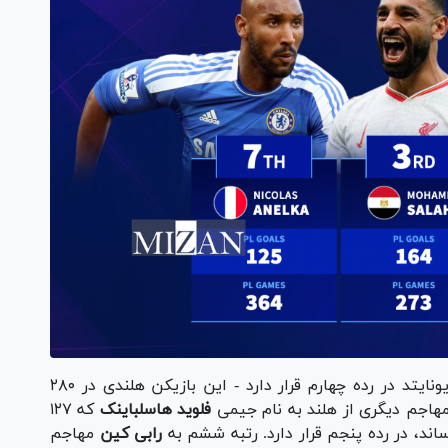
، مهاجم سابق آرسنال و منچستریونایتد در رده چهارم قرار دارد - این بازیکن هلندی در ۲۸۰
فلوید هاسلباینک
که ۱۲۷
اند، در رده پنجم قرار دارد. رتبه ششم به
رابی کین
مهاجم