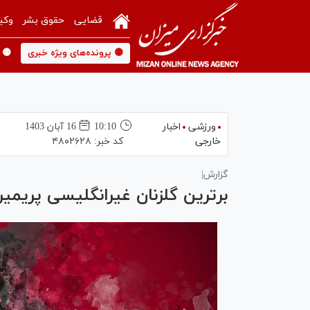
قضایی
حقوق بشر
وکی
🟡 پرونده‌های ویژه خبری
🟡 
ورزشی
اخبار
10:10
16 آبان 1403
خارجی
کد خبر:
۴۸۰۲۶۲۸
گزارش|
برترین گلزنان غیرانگلیسی پریمیرل