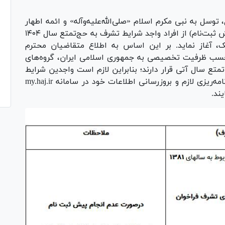
وسل به نبی مکرم اسلام «صلی‌الله‌علیه‌و‌آله» و ائمه اطهار
«علیهم السلام» در نظر دارد ثبت‌نام مقدماتی (پیش ثبت‌نام) از افراد واجد شرایط تشرف به حج‌تمتع سال ۱۴۰۴
نده نزدیک، آغاز نماید. بر این اساس به اطلاع متقاضیان محترم
 حسب ظرفیت تخصیصی به جمهوری اسلامی ایران، گروه‌های
متع سال آتی قرار دارند؛ بنابراین لازم است واجدین شرایط
تشرف به این سفر معنوی، از هم اکنون ضمن برنامه‌ریزی لازم و بروزرسانی اطلاعات خود در سامانه my.haj.ir
ند.