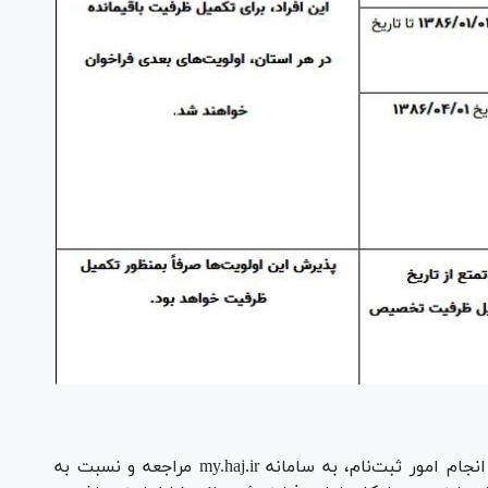
-تمامی ودیعه‌گذاران حج تمتع می‌بایست قبل از انجام امور ثبت‌نام، به سامانه my.haj.ir مراجعه و نسبت به