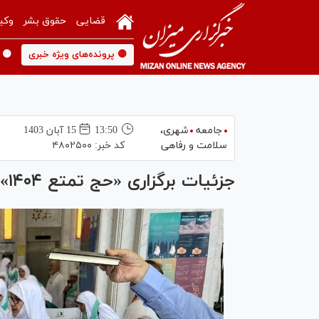
قضایی
حقوق بشر
وکی
🟡 پرونده‌های ویژه خبری
🟡 
جامعه
شهری،‌
13:50
15 آبان 1403
سلامت و رفاهی
کد خبر:
۴۸۰۲۵۰۰
جزئیات برگزاری «حج تمتع ۱۴۰۴» اعلام شد