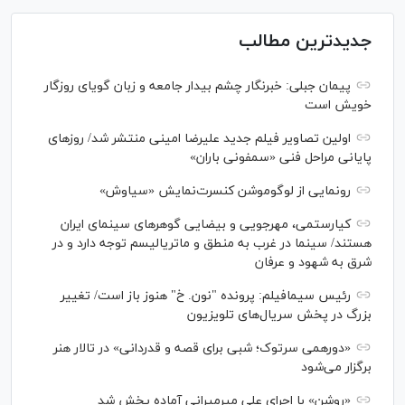
جدیدترین مطالب
پیمان جبلی: خبرنگار چشم بیدار جامعه و زبان گویای روزگار
خویش است
اولین تصاویر فیلم جدید علیرضا امینی منتشر شد/ روز‌های
پایانی مراحل فنی «سمفونی باران»
رونمایی از لوگوموشن کنسرت‌نمایش «سیاوش»
کیارستمی، مهرجویی و بیضایی گوهر‌های سینمای ایران
هستند/ سینما در غرب به منطق و ماتریالیسم توجه دارد و در
شرق به شهود و عرفان
رئیس سیمافیلم: پرونده "نون. خ" هنوز باز است/ تغییر
بزرگ در پخش سریال‌های تلویزیون
«دورهمی سرتوک؛ شبی برای قصه و قدردانی» در تالار هنر
برگزار می‌شود
«روشن» با اجرای علی میرمیرانی آماده پخش شد