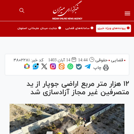
🟡 پرونده‌های ویژه خبری
🟡 سامانه‌های قضایی
🟡 جنایت میدان علیخانی اصفهان
قضایی
حقوقی
14:44
14 آبان 1403
کد خبر:
۴۸۰۲۲۸۱
چاپ
۱۲ هزار متر مربع اراضی جوپار از ید
متصرفین غیر مجاز آزادسازی شد