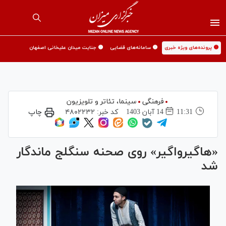
🟡 پرونده‌های ویژه خبری
🟡 سامانه‌های قضایی
🟡 جنایت میدان علیخانی اصفهان
فرهنگی
سینما،‌ تئاتر و تلویزیون
11:31
14 آبان 1403
کد خبر:
۴۸۰۲۲۳۲
چاپ
«هاگیرواگیر» روی صحنه سنگلج ماندگار
شد