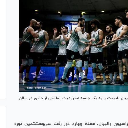
یبال طبیعت را به یک جلسه محرومیت تعلیقی از حضور در سالن
- به نقل از فدراسیون والیبال، هفته چهارم دور رفت سی‌‎وهشتمین دوره