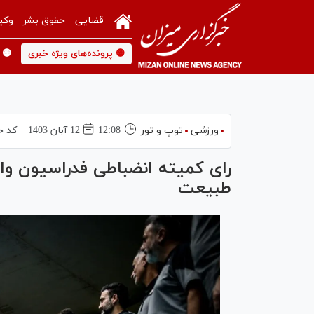
قضایی
حقوق بشر
وکی
🟡 پرونده‌های ویژه خبری
🟡 
ورزشی
توپ و تور
12:08
12 آبان 1403
کد خ
رای کمیته انضباطی فدراسیون والی
طبیعت