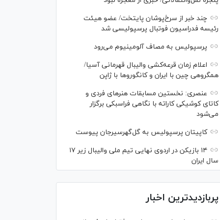
پنجره نقل‌وانتقالاتی/ خبری از معجزه نبود
چند خبر از سرخ‌پوشان پایتخت/ عضو هیئت
رئیسه فدراسیون فوتبال پرسپولیسی شد
پرسپولیس به مصاف آلومینیوم می‌رود
اعلام زمان قرعه‌کشی والیبال قهرمانی آسیا/
همگروهی چین با ایران و کانگورو‌ها با ژاپن
عنصری: نخستین مسابقات هنر‌های فردی و
کاتای کوشیکی کاراته با نگاهی فراسبکی برگزار
می‌شود
کاپیتان پرسپولیس به گل‌گهرسیرجان پیوست
۱۴ بازیکن در اردوی نهایی تیم ملی والیبال زیر ۱۷
سال ایران
پربازدیدترین اخبار