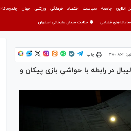
ل آنلاین
جامعه
سیاست
اقتصاد
فرهنگی
ورزشی
جهان
چندرسانه‌ا
سامانه‌های قضایی
🟡 جنایت میدان علیخانی اصفهان
بر:
۴۸۰۱۸۶۲
چاپ
بال در رابطه با حواشیِ بازی پیکان و