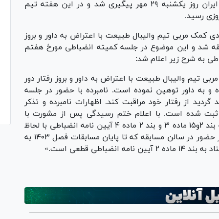
مسابقات والیبال قهرمانی باشگاه‌های برتر مردان ایران روز یکشنبه ۲۹ مهر پیگیری شد و در این هفته تیم
وزی رسید.
ی کمک مربی تیم والیبال طبیعت با اعتراض به داور و بروز
بقه شد و این موضوع در جلسه کمیته انضباطی مورخ هفتم
طی به شرح زیر اعلام شد:
 تیم والیبال طبیعت با اعتراض به داور و بروز رفتار دور
 و به داور توهین نموده است. نامبرده با حضور در جلسه
دید از رفتار خود مراقبت کند. اظهارات نامبرده و تذکر
 ثبت شده است. با اعلام ختم رسیدگی پس از مشورت با
اعضاء، کمیته انضباطی به اتفاق آراء با استناد به بند ۲و۱۵ ماده ۳ و بند ۲ ماده ۴ آیین نامه انضباطی با لحاظ
فقدان سابقه، نامبرده را به یک جلسه محرومیت از حضور در سالن مسابقه که تا پایان مسابقات فصل ۱۴۰۳ به
ضباطی قطعی است.»