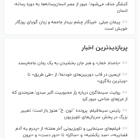
کنشگر حذف می‌شود/ عبور از عصر انسان‌رسانه‌ها به دوره رسانه-
انسان
پیمان جبلی: خبرنگار چشم بیدار جامعه و زبان گویای روزگار
خویش است
پربازدیدترین اخبار
«بامداد خمار» و هنر جان بخشیدن به یک رمان عامه‌پسند
اربعین در قاب دوربین‌های خودنما/ از «طی طریق» تا
«ویترین بلاگری»
روایت سینماگران درباره راز محبوبیت اکبر عبدی/ هنرمندی که
از مرزهای جناحی عبور کرد
رئیس سیمافیلم: پرونده "نون. خ" هنوز باز است/ تغییر
بزرگ در پخش سریال‌های تلویزیون
فیلم‌های سینمایی و تلویزیونی آخر هفته؛ از «پدرم یه آدم
فضاییه»، «صد یکشنبه» و «ساکرا» تا «دور دست» و «برون