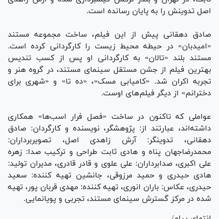
اصل تدوینش را به پایان رسانده است.
صادق دهقانی پیش از این فیلم، ساخت مجموعه مستند
«امیدبان» در حیطه محیط زیست را کارگردانی کرده است.
مستند بلند «تالان» به کارگردانی او پس از کسب تندیس
بهترین فیلم از جشن مستقل سینمای مستند، در گروه هنر و
تجربه اکران شد. «کامیابی مسک»، «ده تا» و «شهری برای
دخترانم» از دیگر فیلم‌های اوست.
عواملی که تاکنون در ساخت «فصل فرار اسب‌ها» همکاری
داشته‌اند، عبارتند از: پژوهشگر، نویسنده و کارگردان: صادق
دهقانی، تدوینگر: آرش زاهدی اصل، تصویربرداران:
محمدرضاجهان پناه و هادی ثابت طراحی و ترکیب صدا: زهره
علی اکبری، صدابرداران: علی علوی و قادر قادری، مدیران تولید:
هادی حیدری و حمید مرزوقی، جانشین تهیه کننده: سعید
حیدری، عکاس: باران انوری، تهیه کننده: مهدی قربان پور، تهیه
شده در مرکز گسترش سینمای مستند، تجربی و پویانمایی.
انتهای پیام/