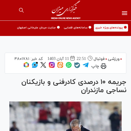
🟡 پرونده‌های ویژه خبری
🟡 سامانه‌های قضایی
🟡 جنایت میدان علیخانی اصفهان
ورزشی
فوتبال
22:51
11 آبان 1403
کد خبر:
۴۸۰۱۷۸۱
چاپ
جریمه ۱۰ درصدی کادرفنی و بازیکنان
نساجی مازندران