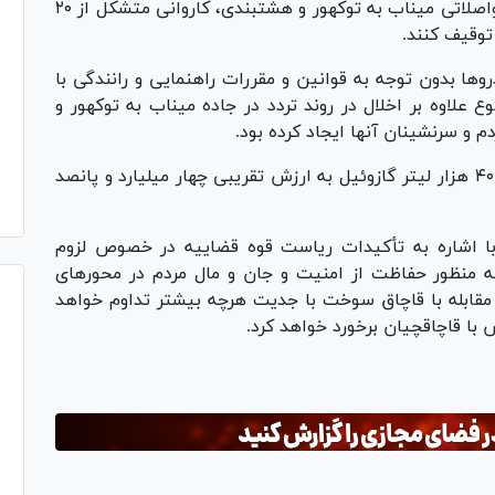
ظهر امروز، ضمن اجرای عملیات ضربتی در محور مواصلاتی میناب به توکهور و هشتبندی، کاروانی متشکل از ۲۰
توقیف کنند.
رو‌ها بدون توجه به قوانین و مقررات راهنمایی و رانندگی با
علاوه بر اخلال در روند تردد در جاده میناب به توکهور و
م و سرنشینان آنها ایجاد کرده بود.
قهرمانی تصریح کرد: از خودرو‌های مذکور، بیش از ۴۰ هزار لیتر گازوئیل به ارزش تقریبی چهار میلیارد و پانصد
ا اشاره به تأکیدات ریاست قوه قضاییه در خصوص لزوم
 به منظور حفاظت از امنیت و جان و مال مردم در محور‌های
مقابله با قاچاق سوخت با جدیت هرچه بیشتر تداوم خواهد
با قاچاقچیان برخورد خواهد کرد.