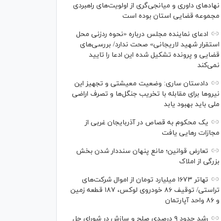
نهاد‌های داوری و میانجی‌گری از اولویت‌های راهبردی
مجموعه قضایی استان بوده است
ادعای نماینده مجلس درباره «نحوه ردزنی محل
استقرار شهید لاریجانی» صحت ندارد/ بررسی‌های
قضایی و پرونده تشکیل شده این ادعا را تایید
نمی‌کند
دادستان ساری: وضعیت معیشتی و تجهیز این
نیرو‌ها برای مقابله با تخریب جنگل‌ها و تصرف اراضی
ملی باید بهبود یابد
یک محکوم به قصاص در آذربایجان‌ غربی از
مجازات رهایی یافت
تعارض قوانین؛ مانع پنهان سنددار شدن بخش
بزرگی از املاک
تهاتر ۱۶۷۳ میلیارد تومان از اموال شرکت‌های
تراستی/ توقیف ۸۶ خودروی لوکس، ۱۸۷ قطعه زمین
و ۸۶ واحد آپارتمان
رشد حدود ۹ درصدی صلح و سازش در شورای حل