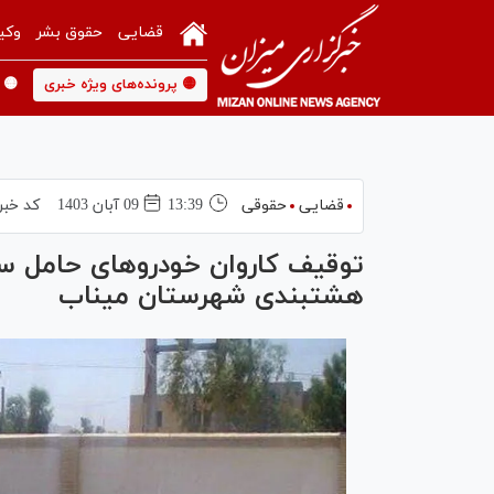
قضایی
حقوق بشر
وکی
🟡 پرونده‌های ویژه خبری
🟡 
قضایی
حقوقی
13:39
09 آبان 1403
کد خبر
توقیف کاروان خودرو‌های حامل 
هشتبندی شهرستان میناب