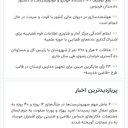
رفع توقیف ۱۷۹ دستگاه خودرو و موتورسیکلت با دستور
دادستان فردوس
هوشمندسازی در دیوان عالی کشور با قوت و سرعت در حال
انجام است
اعلام آمادگی مرکز آمار و فناوری اطلاعات قوه قضاییه برای
اشتراک‌گذاری داده‌های قضایی با حوزه علمیه
ملاقات ۶ هزار و ۷۶۰ نفر از شهروندان با رئیس کل و مسئولان
دادگستری خراسان رضوی طی سال جاری
۲۳ رأی جایگزین حبس برای تجهیز مدارس لرستان در قالب
طرح «قاضی مدرسه»
پربازدیدترین اخبار
۲ عامل مهم صهیونیست‌ها در جنگ‌های ۱۲ روزه و ۴۰ روزه به
سزای اعمال خود رسیدند/ امید بهزاد و پوریا صفوت به جرم ارسال
مختصات مکان‌های حساس نظامی و امنیتی برای افسران موساد
به دار مجازات آویخته شدند