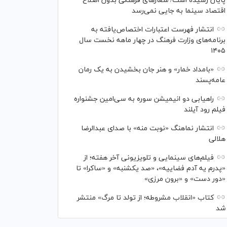
پایان رسیده است/ شعارهای فرهنگی بدون اصلاح
اقتصاد سینما به جایی نمی‌رسد
انتشار فهرست اعتبارات اختصاص‌یافته به
برنامه‌های وزارت فرهنگ در چهار ماهه نخست سال
۱۴۰۵
«بامداد خمار» و هنر جان بخشیدن به یک رمان
عامه‌پسند
راهیابی دو انیمیشن سوره به سی‌امین جشنواره
فیلم رود آیلند
انتشار نماهنگ «نوبت منه» با صدای عبدالرضا
هلالی
فیلم‌های سینمایی و تلویزیونی آخر هفته؛ از
«پدرم یه آدم فضاییه»، «صد یکشنبه» و «ساکرا» تا
«دور دست» و «برون مرزی»
کتاب «انقلاب مشروطه؛ از تولد تا مرگ» منتشر
شد