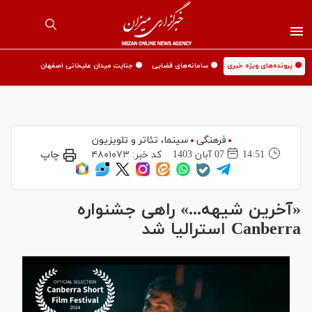
🟡 پرونده‌های ویژه خبری
🟡 سامانه‌های قضایی
🟡 جنایت میدان علیخانی اصفهان
فرهنگی
سینما،‌ تئاتر و تلویزیون
14:51
07 آبان 1403
کد خبر:
۴۸۰۱۰۷۳
چاپ
«آخرین شیهه...» راهی جشنواره
Canberra استرالیا شد