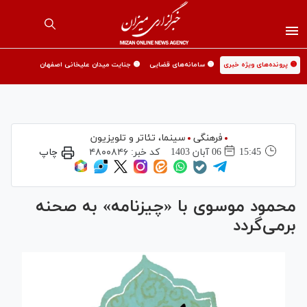
🟡 پرونده‌های ویژه خبری
🟡 سامانه‌های قضایی
🟡 جنایت میدان علیخانی اصفهان
فرهنگی
سینما،‌ تئاتر و تلویزیون
15:45
06 آبان 1403
کد خبر:
۴۸۰۰۸۴۶
چاپ
محمود موسوی با «چیزنامه» به صحنه
برمی‌گردد