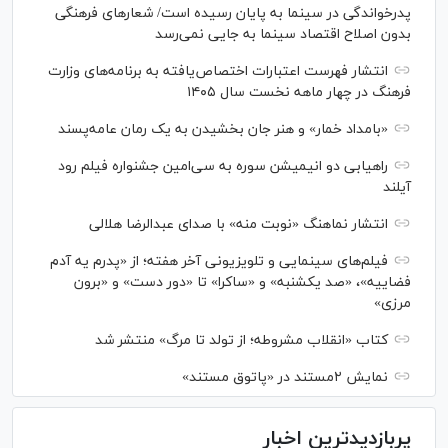
پدرخواندگی در سینما به پایان رسیده است/ شعارهای فرهنگی
بدون اصلاح اقتصاد سینما به جایی نمی‌رسد
انتشار فهرست اعتبارات اختصاص‌یافته به برنامه‌های وزارت
فرهنگ در چهار ماهه نخست سال ۱۴۰۵
«بامداد خمار» و هنر جان بخشیدن به یک رمان عامه‌پسند
راهیابی دو انیمیشن سوره به سی‌امین جشنواره فیلم رود
آیلند
انتشار نماهنگ «نوبت منه» با صدای عبدالرضا هلالی
فیلم‌های سینمایی و تلویزیونی آخر هفته؛ از «پدرم یه آدم
فضاییه»، «صد یکشنبه» و «ساکرا» تا «دور دست» و «برون
مرزی»
کتاب «انقلاب مشروطه؛ از تولد تا مرگ» منتشر شد
نمایش ۲مستند در «پاتوق مستند»
پربازدیدترین اخبار