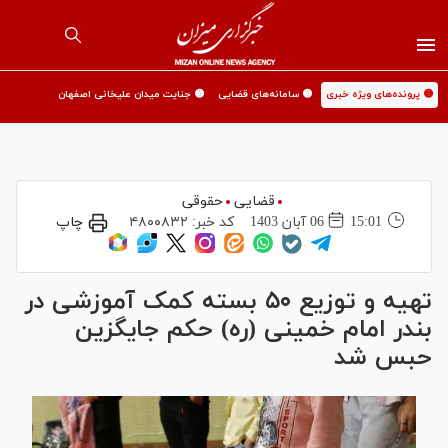
🟡 پرونده‌های ویژه خبری
🟡 سامانه‌های قضایی
🟡 جنایت میدان علیخانی اصفهان
قضایی
حقوقی
15:01
06 آبان 1403
کد خبر:
۴۸۰۰۸۳۲
چاپ
تهیه و توزیع ۵۰ بسته کمک آموزشی در
بندر امام خمینی (ره) حکم جایگزین
حبس شد