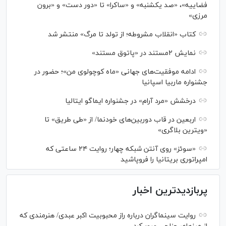
فضاییه»، «صد یکشنبه» و «ساکرا» تا «دور دست» و «برون
مرزی»
کتاب «انقلاب مشروطه؛ از تولد تا مرگ» منتشر شد
نمایش ۲مستند در «پاتوق مستند»
ادامه موفقیت‌های جهانی «ماه کوچولوی من»؛ حضور در
جشنواره ماربیا اسپانیا
درخشش «مرد آرام» در جشنواره ایماگو ایتالیا
اربعین در قاب دوربین‌های خودنما/ از «طی طریق» تا
«ویترین بلاگری»
«سوئز» روی آنتن شبکه چهار؛ روایت ۲۴ ساعتی که
امپراتوری بریتانیا را فروپاشید
پربازدیدترین اخبار
روایت سینماگران درباره راز محبوبیت اکبر عبدی/ هنرمندی که