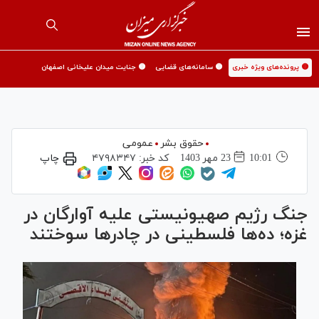
🟡 پرونده‌های ویژه خبری
🟡 سامانه‌های قضایی
🟡 جنایت میدان علیخانی اصفهان
حقوق بشر
عمومی
10:01
23 مهر 1403
کد خبر:
۴۷۹۸۳۴۷
چاپ
جنگ رژیم صهیونیستی علیه آوارگان در
غزه؛ ده‌ها فلسطینی در چادر‌ها سوختند