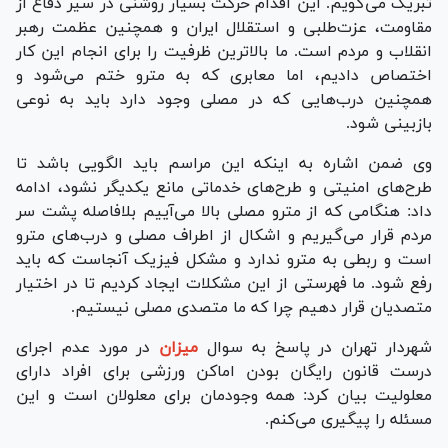
تبریک می‌گویم. این اقدام حرکت بسیار روشنی در سیر دفاع از
مقاومت، عزت‌طلبی و استقلال ایران و همچنین عظمت رهبر
انقلاب و مردم است. ما بالاترین ظرفیت را برای انجام این کار
اختصاص دادیم، اما معابری که به مترو ختم می‌شود و
همچنین درب‌هایی که در مصلی وجود دارد باید به نوعی
بازبینی شود.
وی ضمن اشاره به اینکه این مراسم باید الگویی باشد تا
طرح‌های امنیتی و طرح‌های خدماتی مانع یکدیگر نشود، ادامه
داد: هنگامی که از مترو مصلی بالا می‌آییم بلافاصله پشت سر
مردم قرار می‌گیریم و اشکال از اطراف مصلی و درب‌های مترو
است و ربطی به مترو ندارد و مشکل فیزیک آنجاست که باید
رفع شود. ما فهرستی از این مشکلات ایجاد کردیم تا در اختیار
متصدیان قرار دهیم چرا که ما متصدی مصلی نیستیم.
شهردار تهران در پاسخ به سوال
میزان
در مورد عدم اجرای
درست قانون رایگان بودن اماکن ورزشی برای افراد دارای
معلولیت بیان کرد: همه وجودمان برای معلولان است و این
مسئله را پیگیری می‌کنم.