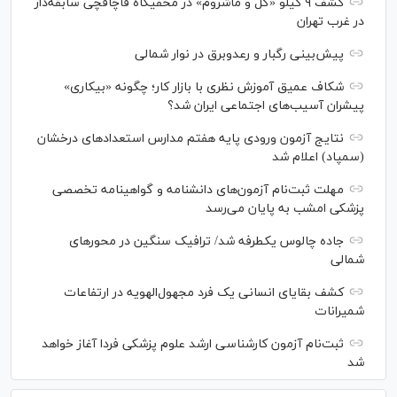
کشف ۹ کیلو «گل و ماشروم» در مخفیگاه قاچاقچی سابقه‌دار
در غرب تهران
پیش‌بینی رگبار و رعدوبرق در نوار شمالی
شکاف عمیق آموزش نظری با بازار کار؛ چگونه «بیکاری»
پیشران آسیب‌های اجتماعی ایران شد؟
نتایج آزمون ورودی پایه هفتم مدارس استعدادهای درخشان
(سمپاد) اعلام شد
مهلت ثبت‌نام آزمون‌های دانشنامه و گواهینامه تخصصی
پزشکی امشب به پایان می‌رسد
جاده چالوس یکطرفه شد/ ترافیک سنگین در محورهای
شمالی
کشف بقایای انسانی یک فرد مجهول‌الهویه در ارتفاعات
شمیرانات
ثبت‌نام آزمون کارشناسی ارشد علوم پزشکی فردا آغاز خواهد
شد