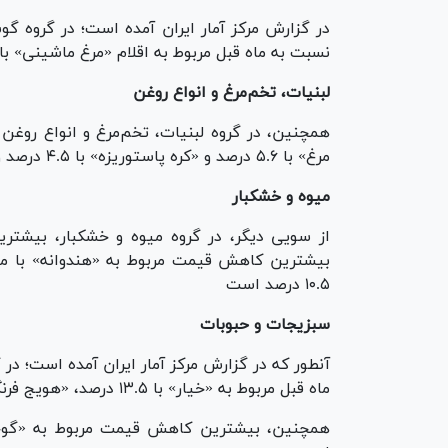
در گزارش مرکز آمار ایران آمده است؛ در گروه گ
نسبت به ماه قبل مربوط به اقلام «مرغ ماشینی» با ۵.۱ درصد و «ماهی‌قزل آلا» با ۱.۹ درصد است
لبنیات، تخم‌مرغ و انواع روغن
همچنین، در گروه لبنیات، تخم‌مرغ و انواع روغ
مرغ» با ۵.۶ درصد و «کره پاستوریزه» با ۴.۵ درصد و ماست پاستوریزه» با ۲.۱ درصد است.
میوه و خشکبار
۱۰.۵ درصد است
سبزیجات و حبوبات
آنطور که در گزارش مرکز آمار ایران آمده است؛ 
ماه قبل مربوط به «خیار» با ۱۳.۵ درصد، «هویج فرنگی» با ۹.۸ درصد و «قارچ» با ۷.۹ درصد است.