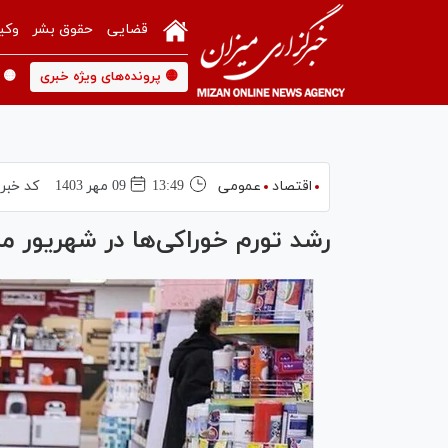
قضایی
حقوق بشر
وکی
🟡 پرونده‌های ویژه خبری
🟡 
اقتصاد
عمومی
13:49
09 مهر 1403
کد خبر
رشد تورم خوراکی‌ها در شهریور م