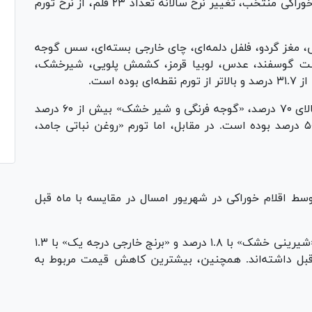
اعلام کرد: در شهریور ماه امسال از میان ۵۳ قلم خوراکی منتخب، تغییر نرخ سالانه تعداد ۲۳ قلم، از نرخ تورم
ی، مغز گردو، فلفل دلمه‌ای، چای خارجی بسته‌ای، سس گوجه
گوشت گوسفند، عدس، لوبیا قرمز، کشمش پلویی، شیرخشک،
 است.
همچنین، تورم «هویج فرنگی، لیمو ترش و پیاز» بالای ۷۰ درصد، «گوجه فرنگی و شیر خشک» بیش از ۶۰ درصد
و «عدس، لوبیا قرمز و کشمش پلویی» بیش از ۵۰ درصد بوده است. در مقابل، اما تورم «روغن نباتی جامد،
سط اقلام خوراکی در شهریور امسال در مقایسه با ماه قبل
بر اساس این گزارش، در گروه نان و غلات، اقلام «شیرینی خشک» با ۱.۸ درصد و «برنج خارجی درجه یک» با ۱.۳
بل داشته‌اند. همچنین، بیشترین کاهش قیمت مربوط به