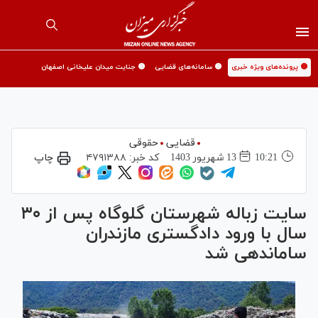
🟡 پرونده‌های ویژه خبری
🟡 سامانه‌های قضایی
🟡 جنایت میدان علیخانی اصفهان
قضایی
حقوقی
10:21
13 شهريور 1403
کد خبر:
۴۷۹۱۳۸۸
چاپ
سایت زباله شهرستان گلوگاه پس از ۳۰
سال با ورود دادگستری مازندران
ساماندهی شد