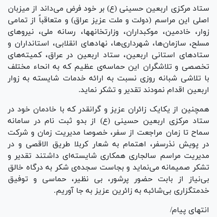
ستاد مرکزی اربعین حسینی (ع) بر خود فرض می‌داند از میزبان
اصلی این مراسم (دولت و ملت عزیز عراق) و متعاقباً از تمامی
زوار، خادمین، موکب­داران، وزارتخانه­ها، رسانه ملی، نیرو‌های
مسلح، سازمان‌ها، شهرداری‌ها، نهاد‌های انقلابی، استانداران و
ستاد‌های استانی اربعین، ستاد اربعین در عراق، کمیته‌های
تخصصی و تلاشگران این حماسه‌ی عظیم که به انحاء مختلف
با تلاشی شبانه روزی نسبت به ارائه خدمات شایسته به زوار
اربعین اقدام نمودند تقدیر و تشکر نماید.
همچنین از یکایک زائران عزیز و گرانقدر که با خادمان خود در
ستاد مرکزی اربعین حسینی (ع) از بدو ثبت نام در سامانه
سماح تا زمان مراجعت از سفر، خصوصا مدیریت زمان و شرکت
در پویش نذرسفر، اهتمام به شعار کربلا طریق الاقصی و در
مدیریت مراسم سالجاری همکاری شایسته‌ای داشتند تقدیر و
تشکر صمیمانه می‌نماید و بجاست سجده‌ی شکر به درگاه خالق
بی‌نیاز از بابت حضور پرشور، بی نظیر، حماسی و توفیق
خدمتگزاری بی‌شائبه به زائرین عزیز به جا آوریم.
انتهای پیام/