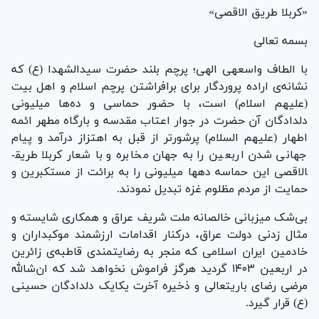
«کربلا طریق الاقصی»
بسمه تعالی
با الطاف واسعه­ی الهی؛ پرچم بلند حضرت سیدالشهدا (ع) که
نشانه‌ی اراده پروردگار برای برافراشتن پرچم اسلام و اهل بیت
(علیهم اسلام) است، با حضور حماسی و ده‌ها میلیونی
دلدادگان آن حضرت در جوار اعتاب مقدسه و بارگاه مطهر ائمه
اطهار (علیهم السلام) پرشورتر از قبل به اهتزاز درآمد و پیام
جهانی شدن اربعین را به جهان مخابره و با شعار کربلا طریق­
الاقصی این حماسه ده­ها میلیونی را به برائت از مستکبرین و
حمایت از مردم مظلوم غزه تبدیل نمودند.
بی‌شک میزبانی خالصانه ملت شریف عراق و همکاری شایسته و
مثال زدنی دولت عراق، درکنار اقدامات ارزشمند موکب­داران و
خادمین ایران اسلامی که منجر به رضایتمندی قاطبه‌ی زائرین
در اربعین ۱۴۰۳ گردید هرگز فراموش نخواهد شد که ان‌شالله
مرضی رضای باریتعالی و ذخیره آخرت یکایک دلدادگان حسینی
(ع) قرار گیرد.