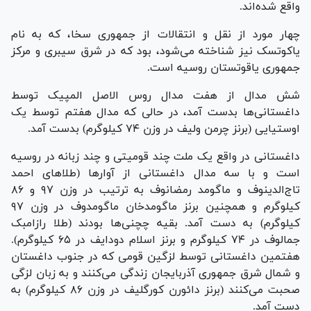
واقع شده‌اند.
چهار مورد از نقل و انتقالات از جمهوری سخا، که به نام
یاکوتسک نیز شناخته می‌شود، بود که در شرق سیبری و مرکز
جمهوری یاقوتستان روسیه است.
شش مدال از هفت مدال روس الاصل المپیک توسط
داغستانی‌ها بدست آمد، در حالی که مدال هفتم توسط یک
اوستیایی (برنز چرمن ولیف در وزن ۷۴ کیلوگرم) بدست آمد.
داغستانی در واقع یک ملت چند قومیتی و چند زبانه در روسیه
است و با سه مدال داغستانی از آوار‌ها (طلا‌های احمد
تاج‌الدینوف و ماگومد رمضانوف به ترتیب در وزن ۹۷ و ۸۶
کیلوگرم و همچنین برنز ماگومدخان ماگومدوف در وزن ۹۷
کیلوگرم) به دست آمد. بقیه چچنی‌ها بودند (طلا رازامبک
جمالوف در ۷۴ کیلوگرم و برنز اسلام دودایف در ۶۵ کیلوگرم).
هفتمین داغستانی توسط لزگین قومی که در جنوب داغستان
و شمال شرق جمهوری آذربایجان زندگی می‌کنند و به زبان لزگی
صحبت می‌کنند (برنز دائورن کورگلیف در وزن ۸۶ کیلوگرم) به
دست آمد.