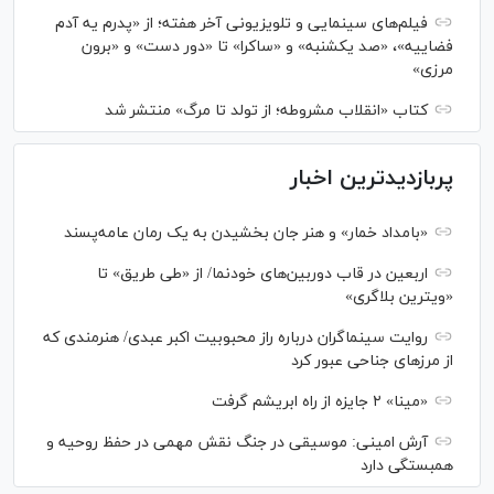
فیلم‌های سینمایی و تلویزیونی آخر هفته؛ از «پدرم یه آدم
فضاییه»، «صد یکشنبه» و «ساکرا» تا «دور دست» و «برون
مرزی»
کتاب «انقلاب مشروطه؛ از تولد تا مرگ» منتشر شد
پربازدیدترین اخبار
«بامداد خمار» و هنر جان بخشیدن به یک رمان عامه‌پسند
اربعین در قاب دوربین‌های خودنما/ از «طی طریق» تا
«ویترین بلاگری»
روایت سینماگران درباره راز محبوبیت اکبر عبدی/ هنرمندی که
از مرزهای جناحی عبور کرد
«مینا» ۲ جایزه از راه ابریشم گرفت
آرش امینی: موسیقی در جنگ نقش مهمی در حفظ روحیه و
همبستگی دارد